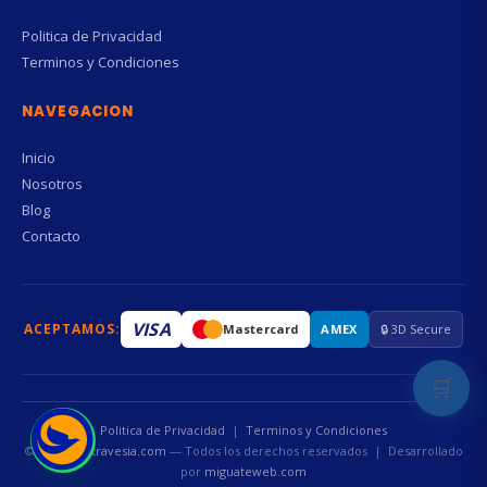
Politica de Privacidad
Terminos y Condiciones
NAVEGACION
Inicio
Nosotros
Blog
Contacto
VISA
ACEPTAMOS:
Mastercard
AMEX
🔒 3D Secure
🛒
Politica de Privacidad
|
Terminos y Condiciones
© 2026
mastravesia.com
— Todos los derechos reservados | Desarrollado
por
miguateweb.com