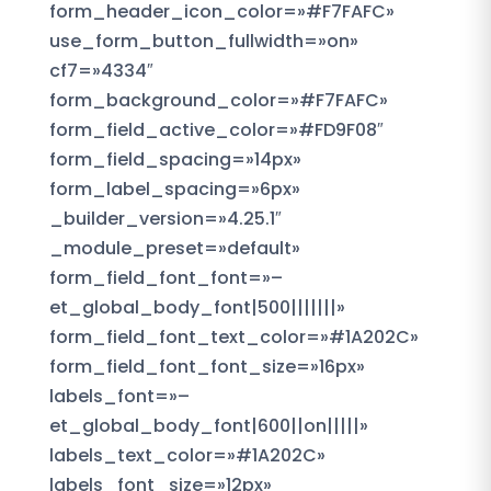
form_header_icon_color=»#F7FAFC»
use_form_button_fullwidth=»on»
cf7=»4334″
form_background_color=»#F7FAFC»
form_field_active_color=»#FD9F08″
form_field_spacing=»14px»
form_label_spacing=»6px»
_builder_version=»4.25.1″
_module_preset=»default»
form_field_font_font=»–
et_global_body_font|500|||||||»
form_field_font_text_color=»#1A202C»
form_field_font_font_size=»16px»
labels_font=»–
et_global_body_font|600||on|||||»
labels_text_color=»#1A202C»
labels_font_size=»12px»