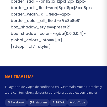
border_radii=»on|12px|12px|12px|12px»
border_radii_field=»on|8px|8px|8px|8px»
border_width_all_field=»2px»
border_color_all_field=»#e8e8e8″
box_shadow_style=»preset2″
box_shadow_color=»rgba(0,0,0,0.4)»
global_colors_info=»{}»]
[/dvppl_cf7_styler]
MAS TRAVESIA®
Tu agencia de viajes de confianza en Guatemala. Vuelos, hoteles y
tours con tecnologia de punta para viajeros que exigen lo mejor.
🔘 Facebook
📷 Instagram
🎵 TikTok
▶️ YouTube