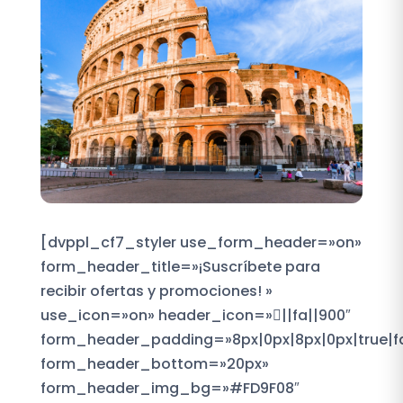
[dvppl_cf7_styler use_form_header=»on»
form_header_title=»¡Suscríbete para
recibir ofertas y promociones! »
use_icon=»on» header_icon=»||fa||900″
form_header_padding=»8px|0px|8px|0px|true|f
form_header_bottom=»20px»
form_header_img_bg=»#FD9F08″