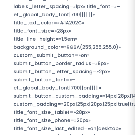
labels_letter_spacing=»1px» title_font=»–
et_global_body_font|700|||||||»
title_text_color=»#1A202C»
title_font_size=»28px»
title_line_height=»1.5em»
background_color=»RGBA(255,255,255,0)»
custom_submit_button=»on»
submit_button_border_radius=»8px»
submit_button_letter_spacing=»2px»
submit_button_font=»–
et_global_body_font|700||on|||||»
submit_button_custom_padding=»14px|28px|14p
custom_padding=»20px|25px|20px|25px|true|tr
title_font_size_tablet=»28px»
title_font_size_phone=»20px»
title_font_size_last_edited=»on|desktop»