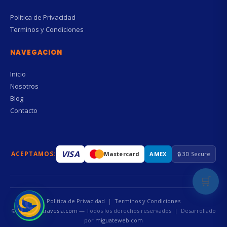
Politica de Privacidad
Terminos y Condiciones
NAVEGACION
Inicio
Nosotros
Blog
Contacto
VISA
ACEPTAMOS:
Mastercard
AMEX
🔒 3D Secure
🛒
Politica de Privacidad
|
Terminos y Condiciones
© 2026
mastravesia.com
— Todos los derechos reservados | Desarrollado
por
miguateweb.com