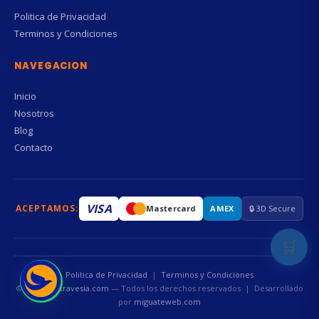
Politica de Privacidad
Terminos y Condiciones
NAVEGACION
Inicio
Nosotros
Blog
Contacto
VISA
ACEPTAMOS:
Mastercard
AMEX
🔒 3D Secure
🛒
Politica de Privacidad
|
Terminos y Condiciones
© 2026
mastravesia.com
— Todos los derechos reservados | Desarrollado
por
miguateweb.com