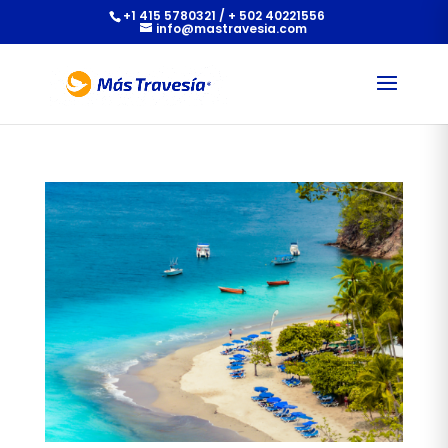
+1 415 5780321 / + 502 40221556
info@mastravesia.com