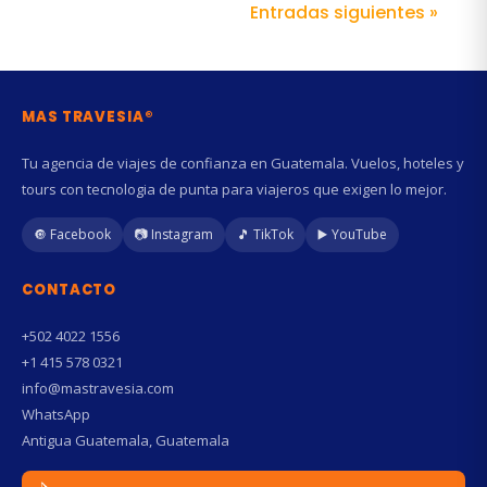
Entradas siguientes »
MAS TRAVESIA®
Tu agencia de viajes de confianza en Guatemala. Vuelos, hoteles y
tours con tecnologia de punta para viajeros que exigen lo mejor.
🔘 Facebook
📷 Instagram
🎵 TikTok
▶️ YouTube
CONTACTO
+502 4022 1556
+1 415 578 0321
info@mastravesia.com
WhatsApp
Antigua Guatemala, Guatemala