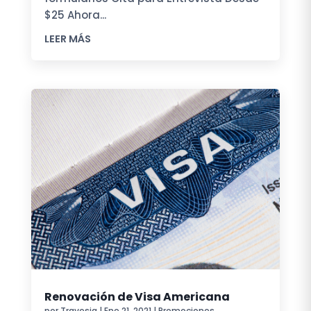
$25 Ahora...
LEER MÁS
Renovación de Visa Americana
por
Travesia
|
Ene 21, 2021
|
Promociones